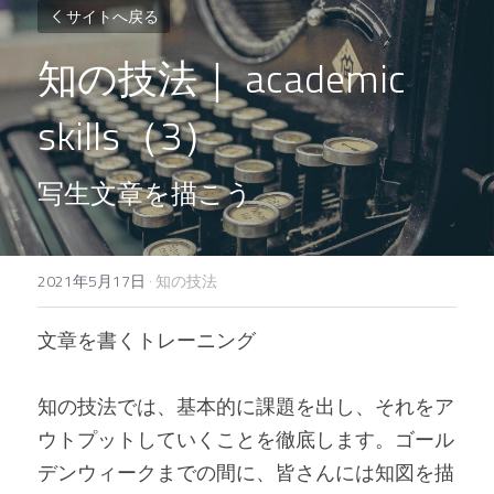
サイトへ戻る
知の技法｜ academic 
skills（3）
写生文章を描こう
2021年5月17日
·
知の技法
文章を書くトレーニング
知の技法では、基本的に課題を出し、それをア
ウトプットしていくことを徹底します。ゴール
デンウィークまでの間に、皆さんには知図を描